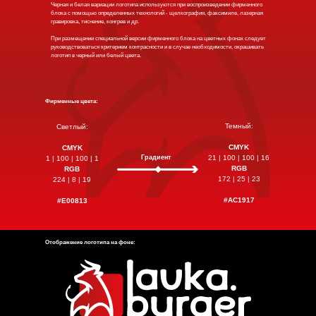
Черная и белая вариации логотипа используются при воспроизведении фирменного
блока с помощью определенных технологий - щелкография, факсимиле, лазерная
гравировка, тиснение, конгрев и др.
При размещении специальной версии фирменного блока на цветных фонах следует
руководствоваться критерием контрасности и в случае необходимости, окрашивать
логотип в черный или белый цвета.
Фирменные цвета:
Темный:
Светлый:
CMYK
CMYK
Градиент
21 | 100 | 100 | 16
1 | 100 | 100 | 1
RGB
RGB
172 | 25 | 23
224 | 8 | 19
#AC1917
#E00813
Отображение логотипа на фоне: