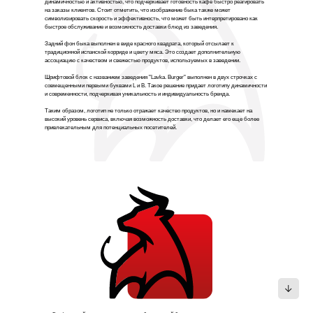
динамичностью и активностью, что подчеркивает готовность кафе быстро реагировать
на заказы клиентов. Стоит отметить, что изображение быка также может
символизировать скорость и эффективность, что может быть интерпретировано как
быстрое обслуживание и возможность доставки блюд из заведения.
Задний фон быка выполнен в виде красного квадрата, который отсылает к
традиционной испанской корриде и цвету мяса. Это создает дополнительную
ассоциацию с качеством и свежестью продуктов, используемых в заведении.
Шрифтовой блок с названием заведения "Lavka. Burger" выполнен в двух строчках с
совмещенными первыми буквами L и B. Такое решение придает логотипу динамичности
и современности, подчеркивая уникальность и индивидуальность бренда.
Таким образом, логотип не только отражает качество продуктов, но и намекает на
высокий уровень сервиса, включая возможность доставки, что делает его еще более
привлекательным для потенциальных посетителей.