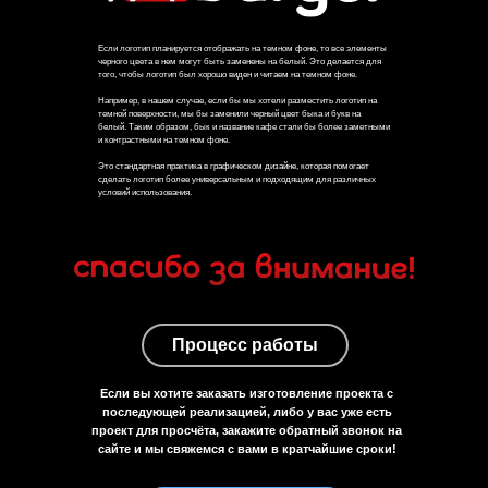
Если логотип планируется отображать на темном фоне, то все элементы
черного цвета в нем могут быть заменены на белый. Это делается для
того, чтобы логотип был хорошо виден и читаем на темном фоне.
Например, в нашем случае, если бы мы хотели разместить логотип на
темной поверхности, мы бы заменили черный цвет быка и букв на
белый. Таким образом, бык и название кафе стали бы более заметными
и контрастными на темном фоне.
Это стандартная практика в графическом дизайне, которая помогает
сделать логотип более универсальным и подходящим для различных
условий использования.
УСЛУГИ
ПРОЕКТЫ
О СТУДИИ
ПРОИЗВОДСТВО
ОТЗЫВЫ
КОНТАКТЫ
Процесс работы
19_AGENCY@MAIL.RU
Если вы хотите заказать изготовление проекта с
+7 (914) 704-02-01
последующей реализацией, либо у вас уже есть
Г. ВЛАДИВОСТОК, ПАРТИЗАНСКИЙ
ПРОСПЕКТ 44, К10
проект для просчёта, закажите обратный звонок на
сайте и мы свяжемся с вами в кратчайшие сроки!