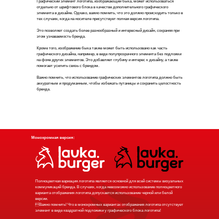
Графический элемент логотипа, изображающий быка, может использоваться
отдельно от шрифтового блока в качестве дополнительного графического
элемента в дизайне. Однако, важно помнить, что это должно происходить только в
тех случаях, когда на носителе присутствует полная версия логотипа.
Это позволяет создать более разнообразный и интересный дизайн, сохраняя при
этом узнаваемость бренда.
Кроме того, изображение быка также может быть использовано как часть
графического дизайна, например, в виде полупрозрачного элемента без подложки
на фоне других элементов. Это добавляет глубину и интерес к дизайну, а также
помогает усилить связь с брендом.
Важно помнить, что использование графических элементов логотипа должно быть
аккуратным и продуманным, чтобы избежать путаницы и сохранить целостность
бренда.
Монохромная версия:
Полноцветная вариация логотипа является основной для всей системы визуальных
коммуникаций бренда. В случаях, когда невозможно использование полноцветного
варианта отображения логотипа допускается использование черной или белой
версии.
Важно помнить! Что в монохромных вариантах отображения логотипа отсутствует
элемент в виде квадратной подложики у графического блока логотипа!