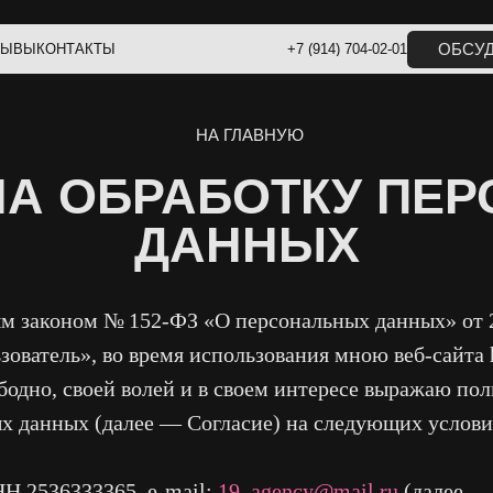
ОБСУДИТЬ ИДЕЮ
НТАКТЫ
+7 (914) 704-02-01
НА ГЛАВНУЮ
 ОБРАБОТКУ ПЕРСО
ДАННЫХ
м законом № 152-ФЗ «О персональных данных» от 2
атель», во время использования мною веб-сайта http
бодно, своей волей и в своем интересе выражаю пол
ых данных (далее — Согласие) на следующих услови
НН 2536333365, e-mail:
19_agency@mail.ru
(далее —