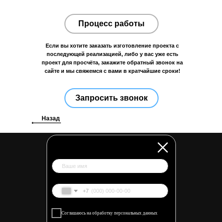
О СТУДИИ
ПРОИЗВОДСТВО
ОТЗЫВЫ
КОНТАКТЫ
Процесс работы
Если вы хотите заказать изготовление проекта с
последующей реализацией, либо у вас уже есть
проект для просчёта, закажите обратный звонок на
сайте и мы свяжемся с вами в кратчайшие сроки!
19_AGENCY@MAIL.RU
+7 (914) 704-02-01
Г. ВЛАДИВОСТОК, ПАРТИЗАНСКИЙ
ПРОСПЕКТ 44, К10
Запросить звонок
Назад
СОГЛАСИЕ НА ОБРАБОТКУ ПЕРСОНАЛЬНЫХ ДАННЫХ
ПОЛИТИКА КОНФИДЕНЦИАЛЬНОСТИ
19 STUDIO © 2026
РАЗРАБОТАНО В
+7
Соглашаюсь на обработку персональных данных