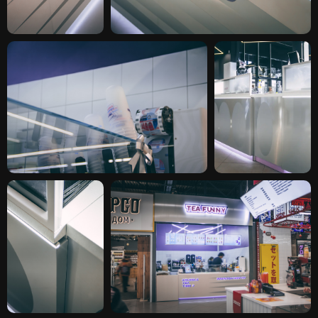
УСЛУГИ
ПРОЕКТЫ
О СТУДИИ
ПРОИЗВОДСТВО
ОТЗЫВЫ
КОНТАКТЫ
19_AGENCY@MAIL.RU
+7 (914) 704-02-01
Г. ВЛАДИВОСТОК, ПАРТИЗАНСКИЙ
ПРОСПЕКТ 44, К10