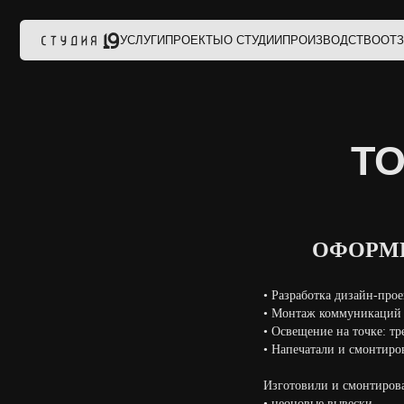
УСЛУГИ
ПРОЕКТЫ
О СТУДИИ
ПРОИЗВОДСТВО
ОТЗЫВЫ
КО
TOY
ОФОРМИ
•⁠ ⁠Разработка дизайн-прое
•⁠ ⁠⁠Монтаж коммуникаций
•⁠ ⁠⁠Освещение на точке: 
•⁠ ⁠⁠Напечатали и смонтир
Изготовили и смонтиров
•⁠ ⁠⁠неоновые вывески