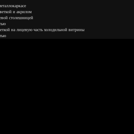
 металлокаркасе
дсветкой и акрилом
рцевой столешницей
атью
дсветкой на лицевую часть холодильной витрины
атью