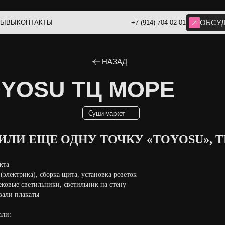
ОБСУДИТЬ ИДЕЮ
НТАКТЫ
+7 (914) 704-02-01
НАЗАД
OSU ТЦ МОРЕ
Суши маркет
ЛИ ЕЩЕ ОДНУ ТОЧКУ «TOYOSU», Т
кта
 (электрика), сборка щита, установка розеток
трековые светильники, светильник на стену
овали плакаты
али: