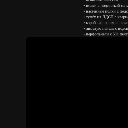
•⁠ ⁠⁠полки с подсветкой на
•⁠ ⁠⁠настенные полки с по
•⁠ ⁠⁠тумбу из ЛДСП с ква
•⁠ ⁠⁠короба из акрила с печ
•⁠ ⁠⁠лицевую панель с по
•⁠ ⁠⁠перфопанели с УФ печ